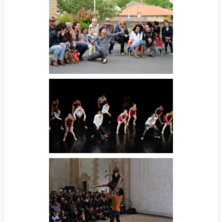
Que dia é hoje? - Grupo
Tapias
Coup de Foudre à Berzé-la-
ville - cie Le grand jeté !
Groupe amateur