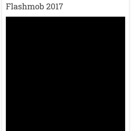
Flashmob 2017
Que dia é hoje? - Grupo
Tapias
Hip hop or not - cie Daruma