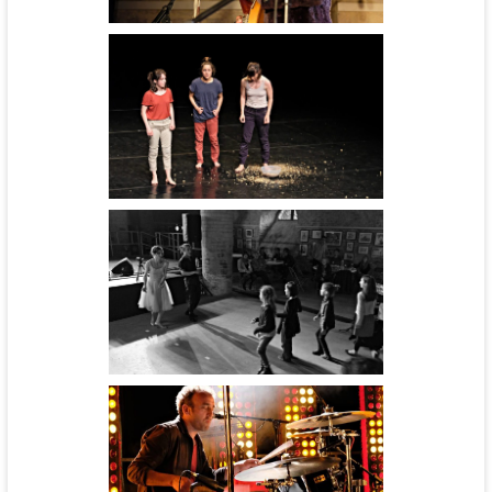
Gliz
Carte Blanche - cie BurnOut
Carte Blanche - cie BurnOut
Cinébal - cie l'Aéronef