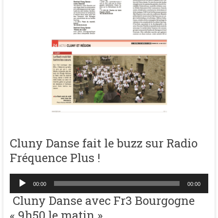
Hydre recréée à l'Abbaye pour
Dernière chance d'assister à
Cluny Danse
Cluny Danse
Cluny Danse fait le buzz sur Radio
Fréquence Plus !
Le Flashmob fait battre les
coeurs
Lecteur
00:00
00:00
audio
Cluny Danse avec Fr3 Bourgogne
« 9h50 le matin »