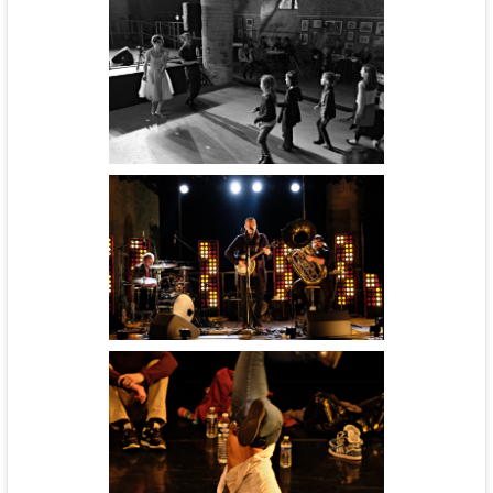
Hydre - CCNR
Coup de Foudre à Berzé-la-
ville - cie Le grand jeté !
Cinébal - cie l'Aéronef
Gliz