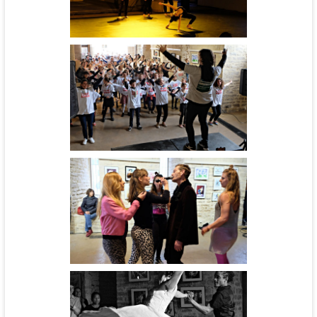
Douve - cie C'interscribo
Hydre - CCNR
Carte Blanche - cie BurnOut
Répétition du flashmob