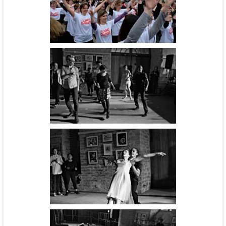
Flashmob
Un jour nous serons humains -
cie Théâtre Narration
Flashmob
Cinébal - cie l'Aéronef