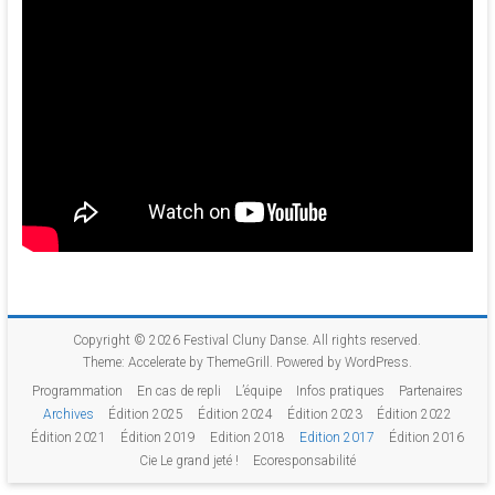
Copyright © 2026
Festival Cluny Danse
. All rights reserved.
Theme:
Accelerate
by ThemeGrill. Powered by
WordPress
.
Programmation
En cas de repli
L’équipe
Infos pratiques
Partenaires
Archives
Édition 2025
Édition 2024
Édition 2023
Édition 2022
Édition 2021
Édition 2019
Edition 2018
Edition 2017
Édition 2016
Cie Le grand jeté !
Ecoresponsabilité