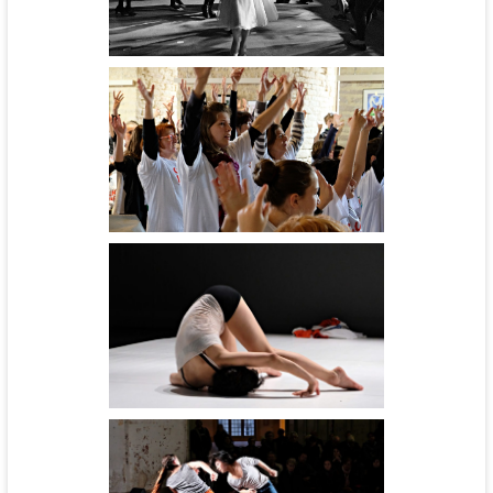
Cinébal - cie l'Aéronef
Répétition du flashmob