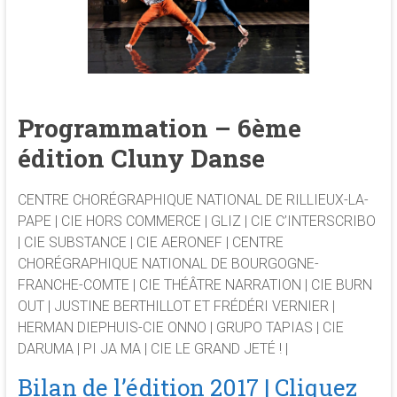
Marelle - cie Hors Commerce
Programmation – 6ème
édition Cluny Danse
Hydre - CCNR
CENTRE CHORÉGRAPHIQUE NATIONAL DE RILLIEUX-LA-
PAPE | CIE HORS COMMERCE | GLIZ | CIE C’INTERSCRIBO
| CIE SUBSTANCE | CIE AERONEF | CENTRE
CHORÉGRAPHIQUE NATIONAL DE BOURGOGNE-
FRANCHE-COMTE | CIE THÉÂTRE NARRATION | CIE BURN
OUT | JUSTINE BERTHILLOT ET FRÉDÉRI VERNIER |
HERMAN DIEPHUIS-CIE ONNO | GRUPO TAPIAS | CIE
DARUMA | PI JA MA | CIE LE GRAND JETÉ ! |
Bilan de l’édition 2017 | Cliquez