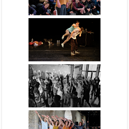
Hip hop or not - cie Daruma
Noos