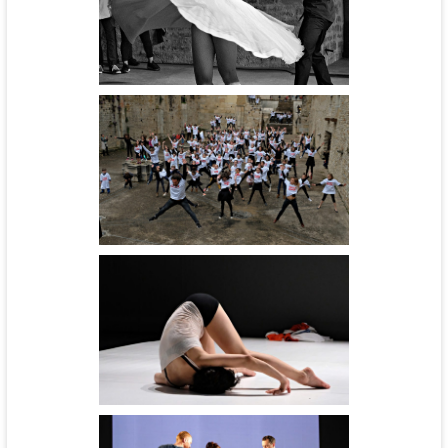
Surprise chorégraphique - cie
Substance
Flashmob
Cinébal - cie l'Aéronef