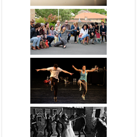
Surprise chorégraphique - cie
Substance
Douve - cie C'interscribo
Gliz
Coup de Foudre à Berzé-la-
ville - cie Le grand jeté !
Hip hop or not ? - cie Daruma