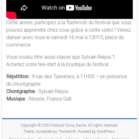
Cette année, participez à la flashmob du festival que vous
pouvez apprendre chez vous grâce à cette vidéo ! Venez
danser avec nous le samedi 16 mai à 12H15, place du
commerce.
Vous voulez être aussi classe que Sylvain Riéjou ?
Achetez votre tee-shirt à la boutique du festival.
Répétition
: 9 rue des Tanneries, à 11H30 – en présence
du chorégraphe
Chorégraphie
: Sylvain Riéjou
Musique
: Résiste, France Gall
Copyright © 2026
Festival Cluny Danse
. All rights reserved.
Theme:
Accelerate
by ThemeGrill. Powered by
WordPress
.