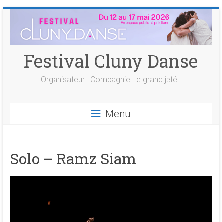
Skip
to
content
Festival Cluny Danse
Organisateur : Compagnie Le grand jeté !
Menu
Solo – Ramz Siam